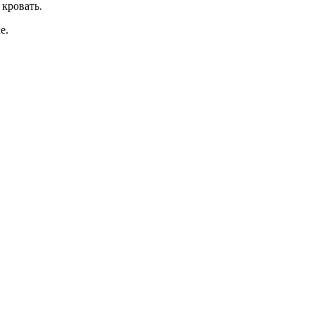
 кровать.
е.