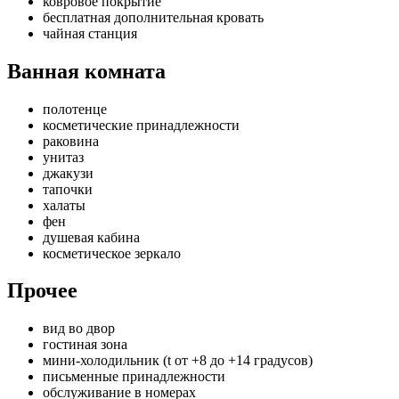
ковровое покрытие
бесплатная дополнительная кровать
чайная станция
Ванная комната
полотенце
косметические принадлежности
раковина
унитаз
джакузи
тапочки
халаты
фен
душевая кабина
косметическое зеркало
Прочее
вид во двор
гостиная зона
мини-холодильник (t от +8 до +14 градусов)
письменные принадлежности
обслуживание в номерах